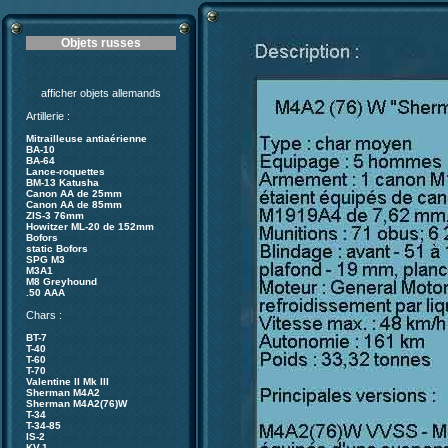
Objets russes
afficher objets allemands
Artillerie :
Mitrailleuse antiaérienne
BA-10
BA-64
Lance-roquettes
BM-13 Katusha
Canon AA de 25mm
Canon AA de 85mm
ZIS-3 76mm
Howitzer ML-20 de 152mm
Bofors
static Bofors
SPG M3
M3A1
M8 Greyhound
.50 AAA
Chars :
BT-7
T-40
T-60
T-70
Valentine II Mk III
Sherman M4A2
Sherman M4A2(76)W
T-34
T-34-85
IS-2
KV-1