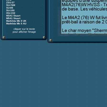
ZSU-37
SU-76M
SU-85
SU-100
ISU-152
M3A1 Stuart
M5A1 Stuart
Mathilda Mk II UK
Mathilda Mk II AU
cliquer sur le texte
pour afficher l'image